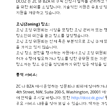
DCOZ 는 ZC 와 BZA 의 구획 신청서 절차를 관리
을 위한 회의를 소집합니다. 기술적인 지원은 유효성 및
지원을 제공하고 있습니다.
조닝(Zoning) 항소:
조닝 조정 위원회는 시장을 포함한 조닝 관리자 또는 행
항소인의 의견을 듣고 항소를 결정했습니다.
조닝 조정 위원회는 전체 혹은 부분적으로 조닝 규제 또는
을 가지고 있지 않습니다.
조닝 항소 권한을 행사하는 차원에서 조닝 조정 위원회는
허가 수행에 필요하거나 항소를 당한 공무원 또는 기관의
항소자는 항소 승인을 정당화하기 위한 입증 책임을 집
통역 서비스:
ZC 나 BZA 에서 운영하는 청문회나 회의에 참여하거나 D
4th Street, NW, Suite 200‐S, Washingt
에 연락을 주시길 바랍니다. 또한
http://dcoz.dc.gov/
웹
주요 서비스 내용을 찾아 보실 수 있습니다. 책자는 가