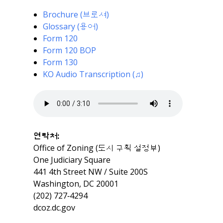
Brochure (브로셔)
Glossary (용어)
Form 120
Form 120 BOP
Form 130
KO Audio Transcription (♫)
연락처:
Office of Zoning (도시 구획 설정부)
One Judiciary Square
441 4th Street NW / Suite 200S
Washington, DC 20001
(202) 727‐4294
dcoz.dc.gov