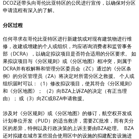
DCOZ还带头向哥伦比亚特区的公民进行宣传，以确保对分区
申请流程有深入的了解。
分区过程
任何寻求在哥伦比亚特区进行新建筑或对现有建筑物进行维
修，改建或增建的个人或组织，均应谘询消费者和监管事务
部（DCRA），以确定拟议项目是否符合适用的分区要求。 如
果拟议项目与《分区规则》或《分区地图》相冲突，则属于
DCRA并有权解释和管理分区委员会（ZC）通过的《分区条
例》的分区管理员（ZA）将决定对所需分区之救援。 个人或
组织届时可以：（1）修改拟议项目，使其符合《分区规则》
和《分区地图》； （2）向BZA上诉ZA的决定（有正当理
由）； 或（3）向ZC或BZA申请救援。
涉及对《分区规则》或《分区地图》的修订，航空权开发或
计划单位开发（PUD）的适当救济，需要ZC批准，而有关分
区的差异，特例以及行政决策的上诉主要由BZA处理。 BZA
还对拟建在城市某些混合使用区中的设施的拟建配套设施进