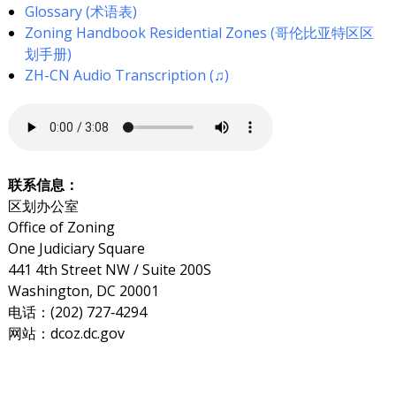
Glossary (术语表)
Zoning Handbook Residential Zones (哥伦比亚特区区
划手册)
ZH-CN Audio Transcription (♫)
联系信息：
区划办公室
Office of Zoning
One Judiciary Square
441 4th Street NW / Suite 200S
Washington, DC 20001
电话：(202) 727‐4294
网站：dcoz.dc.gov