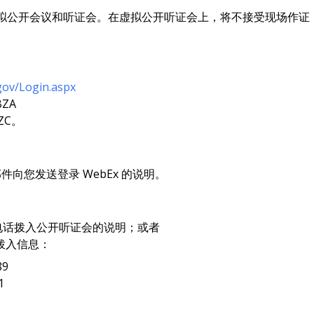
 现正举行虚拟公开会议和听证会。在虚拟公开听证会上，将不接受现
.gov/Login.aspx
ZA
ZC。
件向您发送登录 WebEx 的说明。
电话拨入公开听证会的说明；或者
拨入信息：
89
1